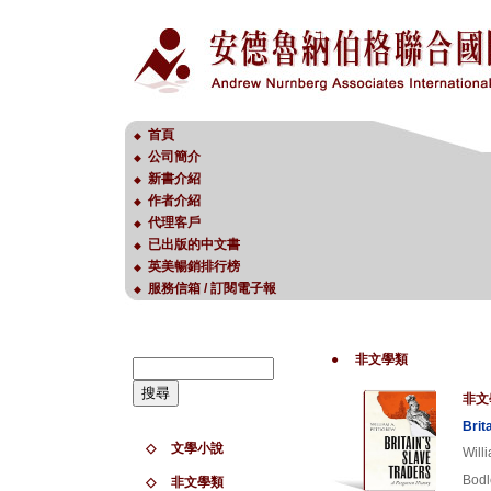
首頁
◆
公司簡介
◆
新書介紹
◆
作者介紹
◆
代理客戶
◆
已出版的中文書
◆
英美暢銷排行榜
◆
服務信箱 / 訂閱電子報
◆
●
非文學類
非文
Brit
◇
文學小說
Will
Bodl
◇
非文學類