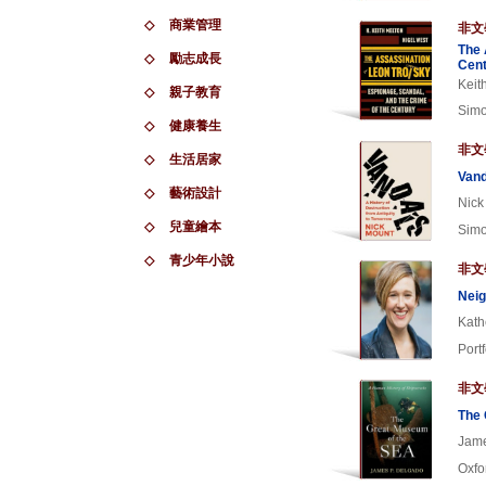
◇
商業管理
非文
The 
◇
勵志成長
Cent
Keit
◇
親子教育
Simo
◇
健康養生
非文
◇
生活居家
Vand
◇
藝術設計
Nick
◇
兒童繪本
Simo
◇
青少年小說
非文
Neig
Kath
Portf
非文
The 
Jame
Oxfo