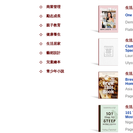
◇
商業管理
生活
One 
◇
勵志成長
Demi
◇
親子教育
Flat
◇
健康養生
生活
◇
生活居家
Clut
Spac
◇
藝術設計
Laur
◇
兒童繪本
Ulys
◇
青少年小說
生活
Brew
Home
Asia
Page
生活
101 
Most
Nige
Page