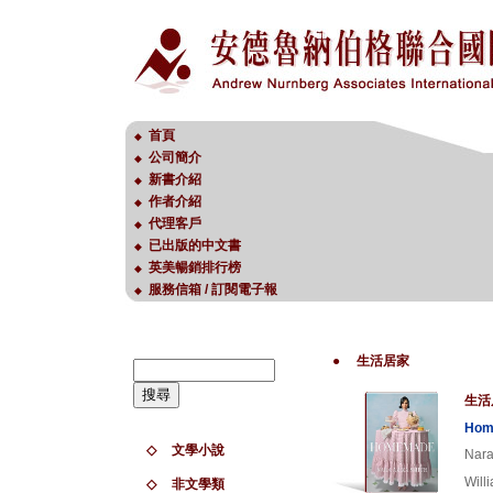
首頁
◆
公司簡介
◆
新書介紹
◆
作者介紹
◆
代理客戶
◆
已出版的中文書
◆
英美暢銷排行榜
◆
服務信箱 / 訂閱電子報
◆
●
生活居家
生活
Hom
◇
文學小說
Nara
Will
◇
非文學類