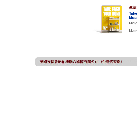
生活
Take
Mes
Morg
Man