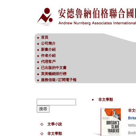
首頁
◆
公司簡介
◆
新書介紹
◆
作者介紹
◆
代理客戶
◆
已出版的中文書
◆
英美暢銷排行榜
◆
服務信箱 / 訂閱電子報
◆
●
非文學類
非文
Brit
◇
文學小說
Will
Bodl
◇
非文學類