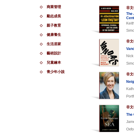
◇
商業管理
非文
The 
◇
勵志成長
Cent
Keit
◇
親子教育
Simo
◇
健康養生
非文
◇
生活居家
Vand
◇
藝術設計
Nick
◇
兒童繪本
Simo
◇
青少年小說
非文
Neig
Kath
Portf
非文
The 
Jame
Oxfo